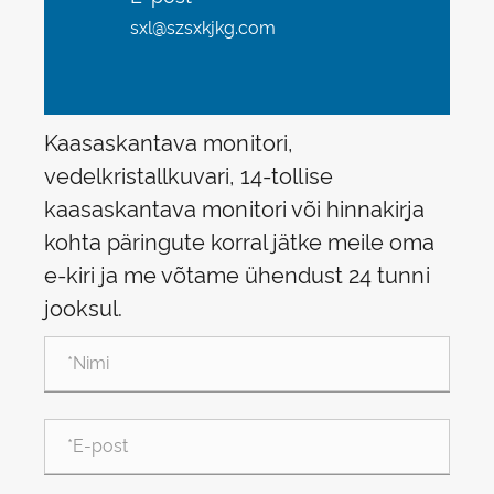
sxl@szsxkjkg.com
Kaasaskantava monitori,
vedelkristallkuvari, 14-tollise
kaasaskantava monitori või hinnakirja
kohta päringute korral jätke meile oma
e-kiri ja me võtame ühendust 24 tunni
jooksul.