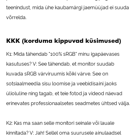
teenindust, mida ühe kaubamärgi jaemüüjad ei suuda
võrrelda.
KKK (korduma kippuvad küsimused)
K1: Mida tähendab "100% sRGB" minu igapäevases
kasutuses? V: See tähendab, et monitor suudab
kuvada sRGB värviruumis kõiki värve. See on
sotsiaalmeedia sisu loomise ja veebidisaini jaoks
ülioluline ning tagab, et teie fotod ja videod näevad
erinevates professionaalsetes seadmetes ühtsed välja.
K2: Kas ma saan selle monitori seinale või lauale
kinnitada? V: Jah! Sellel oma suurusele ainulaadsel