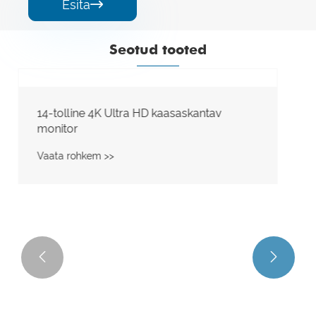
Esita

Seotud tooted
14-tolline 1080P kaasaskantav monitor
Vaata rohkem >>

