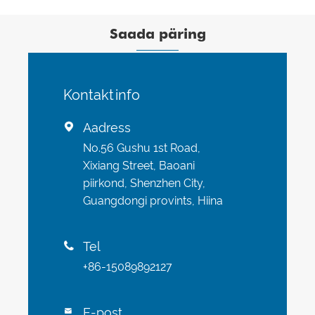
Saada päring
Kontaktinfo
Aadress

No.56 Gushu 1st Road,
Xixiang Street, Baoani
piirkond, Shenzhen City,
Guangdongi provints, Hiina
Tel

+86-15089892127
E-post
