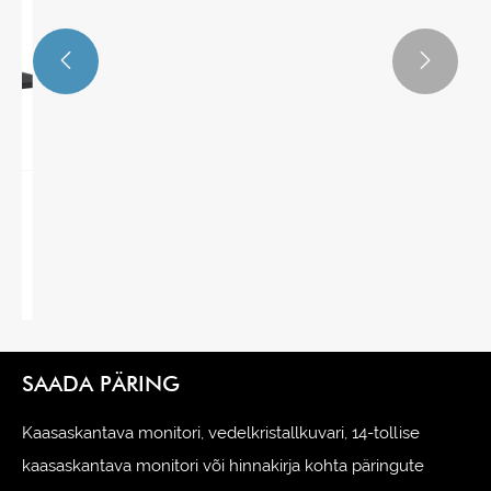


Kaasaskantavate monitoride
populaarsuse jätkuva tõusu analüüs
Vaata rohkem >>
SAADA PÄRING
Kaasaskantava monitori, vedelkristallkuvari, 14-tollise
kaasaskantava monitori või hinnakirja kohta päringute