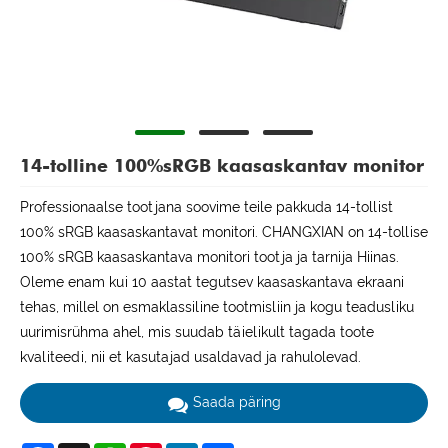
14-tolline 100%sRGB kaasaskantav monitor
Professionaalse tootjana soovime teile pakkuda 14-tollist
100% sRGB kaasaskantavat monitori. CHANGXIAN on 14-tollise
100% sRGB kaasaskantava monitori tootja ja tarnija Hiinas.
Oleme enam kui 10 aastat tegutsev kaasaskantava ekraani
tehas, millel on esmaklassiline tootmisliin ja kogu teadusliku
uurimisrühma ahel, mis suudab täielikult tagada toote
kvaliteedi, nii et kasutajad usaldavad ja rahulolevad.
Saada päring