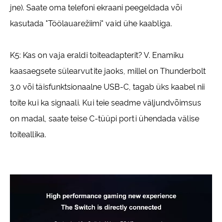
jne). Saate oma telefoni ekraani peegeldada või
kasutada "Töölauarežiimi" vaid ühe kaabliga.
K5: Kas on vaja eraldi toiteadapterit? V. Enamiku
kaasaegsete sülearvutite jaoks, millel on Thunderbolt
3.0 või täisfunktsionaalne USB-C, tagab üks kaabel nii
toite kui ka signaali. Kui teie seadme väljundvõimsus
on madal, saate teise C-tüüpi porti ühendada välise
toiteallika.