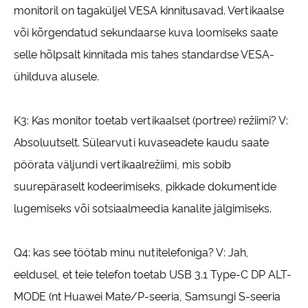
monitoril on tagaküljel VESA kinnitusavad. Vertikaalse
või kõrgendatud sekundaarse kuva loomiseks saate
selle hõlpsalt kinnitada mis tahes standardse VESA-
ühilduva alusele.
K3: Kas monitor toetab vertikaalset (portree) režiimi? V:
Absoluutselt. Sülearvuti kuvaseadete kaudu saate
pöörata väljundi vertikaalrežiimi, mis sobib
suurepäraselt kodeerimiseks, pikkade dokumentide
lugemiseks või sotsiaalmeedia kanalite jälgimiseks.
Q4: kas see töötab minu nutitelefoniga? V: Jah,
eeldusel, et teie telefon toetab USB 3.1 Type-C DP ALT-
MODE (nt Huawei Mate/P-seeria, Samsungi S-seeria