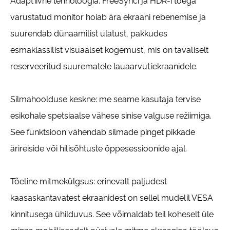
Adaptiivne tehnoloogia: FreeSynci ja HDR-i toega
varustatud monitor hoiab ära ekraani rebenemise ja
suurendab dünaamilist ulatust, pakkudes
esmaklassilist visuaalset kogemust, mis on tavaliselt
reserveeritud suurematele lauaarvutiekraanidele.
Silmahoolduse keskne: me seame kasutaja tervise
esikohale spetsiaalse vähese sinise valguse režiimiga.
See funktsioon vähendab silmade pinget pikkade
ärireiside või hilisõhtuste õppesessioonide ajal.
Tõeline mitmekülgsus: erinevalt paljudest
kaasaskantavatest ekraanidest on sellel mudelil VESA
kinnitusega ühilduvus. See võimaldab teil koheselt üle