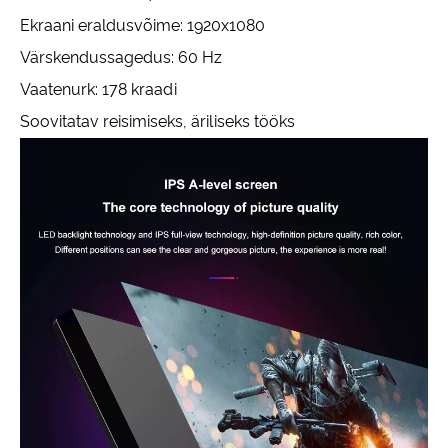
Ekraani eraldusvõime: 1920x1080
Värskendussagedus: 60 Hz
Vaatenurk: 178 kraadi
Soovitatav reisimiseks, äriliseks tööks