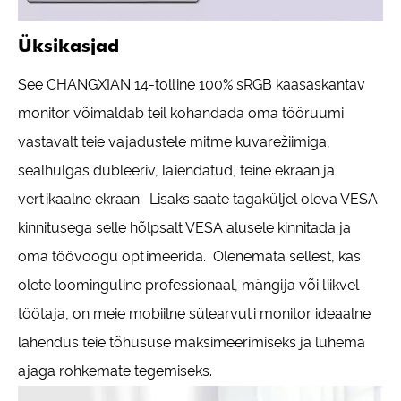
Üksikasjad
See CHANGXIAN 14-tolline 100% sRGB kaasaskantav
monitor võimaldab teil kohandada oma tööruumi
vastavalt teie vajadustele mitme kuvarežiimiga,
sealhulgas dubleeriv, laiendatud, teine ​​ekraan ja
vertikaalne ekraan. Lisaks saate tagaküljel oleva VESA
kinnitusega selle hõlpsalt VESA alusele kinnitada ja
oma töövoogu optimeerida. Olenemata sellest, kas
olete loominguline professionaal, mängija või liikvel
töötaja, on meie mobiilne sülearvuti monitor ideaalne
lahendus teie tõhususe maksimeerimiseks ja lühema
ajaga rohkemate tegemiseks.