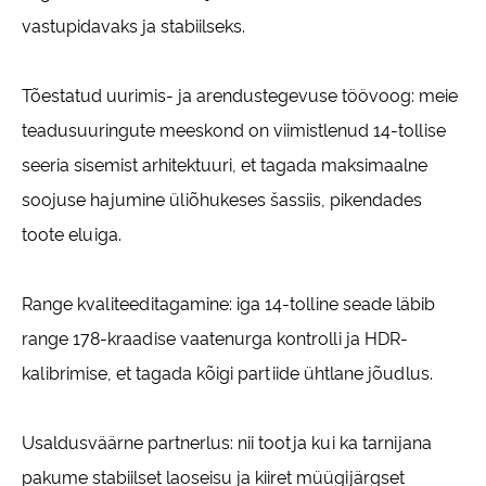
vastupidavaks ja stabiilseks.
Tõestatud uurimis- ja arendustegevuse töövoog: meie
teadusuuringute meeskond on viimistlenud 14-tollise
seeria sisemist arhitektuuri, et tagada maksimaalne
soojuse hajumine üliõhukeses šassiis, pikendades
toote eluiga.
Range kvaliteeditagamine: iga 14-tolline seade läbib
range 178-kraadise vaatenurga kontrolli ja HDR-
kalibrimise, et tagada kõigi partiide ühtlane jõudlus.
Usaldusväärne partnerlus: nii tootja kui ka tarnijana
pakume stabiilset laoseisu ja kiiret müügijärgset