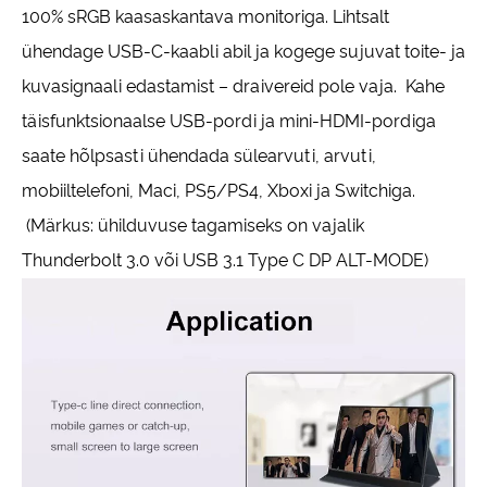
100% sRGB kaasaskantava monitoriga. Lihtsalt
ühendage USB-C-kaabli abil ja kogege sujuvat toite- ja
kuvasignaali edastamist – draivereid pole vaja. Kahe
täisfunktsionaalse USB-pordi ja mini-HDMI-pordiga
saate hõlpsasti ühendada sülearvuti, arvuti,
mobiiltelefoni, Maci, PS5/PS4, Xboxi ja Switchiga.
(Märkus: ühilduvuse tagamiseks on vajalik
Thunderbolt 3.0 või USB 3.1 Type C DP ALT-MODE)