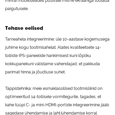
minna mobiiliseadelt püsivale mitme ekraaniga töölaua
paigutusele.
Tehase eelised
Tarneahela integreerimine: üle 10-aastase kogemusega
juhime kogu tootmisahelat. Alates kvaliteetsete 14-
tolliste IPS-paneelide hankimisest kuni lõpliku
kokkupanekuni välistame vahendajad, et pakkuda
parimat hinna ja jõudluse suhet.
Täppistehnika: meie esmaklassilised tootmisliinid on
optimeeritud 14-tollisele vormitegurile, tagades, et
kahe tüüpi C- ja mini-HDMI-portide integreerimine jääb
sagedase ühendamise ja lahtiühendamise korral