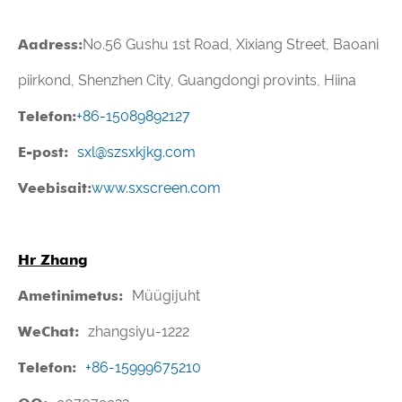
Aadress:
No.56 Gushu 1st Road, Xixiang Street, Baoani
piirkond, Shenzhen City, Guangdongi provints, Hiina
Telefon:
+86-15089892127
E-post:
sxl@szsxkjkg.com
Veebisait:
www.sxscreen.com
Hr Zhang
Ametinimetus:
Müügijuht
WeChat:
zhangsiyu-1222
Telefon:
+86-15999675210