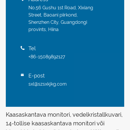
No.56 Gushu 1st Road, Xixiang
Street, Baoani piirkond,
Shenzhen City, Guangdongi
provints, Hiina
Tel

+86-15089892127
E-post

sxl@szsxkjkg.com
Kaasaskantava monitori, vedelkristallkuvari,
14-tollise kaasaskantava monitori või