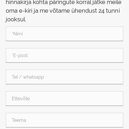
hinnakirja kohta päringute korral jätke meile
oma e-kiri ja me võtame ühendust 24 tunni
jooksul.