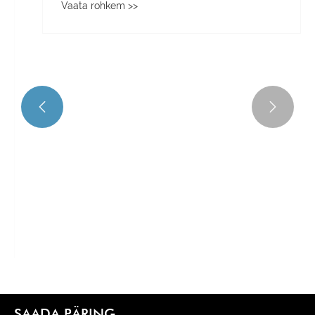


Millised on kaasaskantavate monitoride
eelised traditsiooniliste monitoridega
võrreldes?
Vaata rohkem >>
SAADA PÄRING