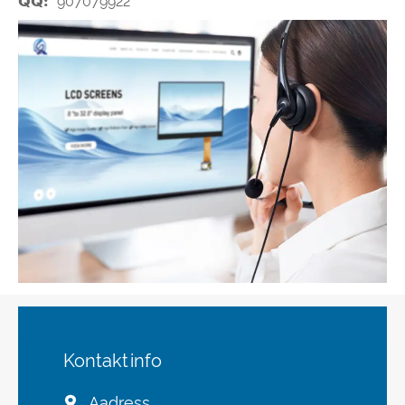
QQ:
907079922
Kontaktinfo
Aadress
