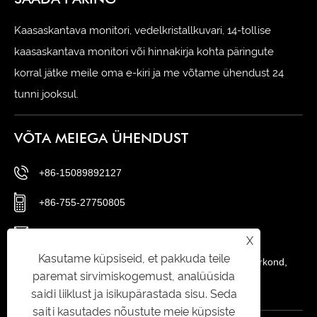
Kaasaskantava monitori, vedelkristallkuvari, 14-tollise
kaasaskantava monitori või hinnakirja kohta päringute
korral jätke meile oma e-kiri ja me võtame ühendust 24
tunni jooksul.
VÕTA MEIEGA ÜHENDUST
+86-15089892127
+86-755-27750805
sxl@szsxkjkg.com
X
Kasutame küpsiseid, et pakkuda teile
No.56 Gushu 1st Road, Xixiang Street, Baoani piirkond,
paremat sirvimiskogemust, analüüsida
Shenzhen City, Guangdongi provints, Hiina
saidi liiklust ja isikupärastada sisu. Seda
saiti kasutades nõustute meie küpsiste