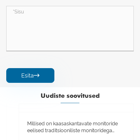
Esita

Uudiste soovitused