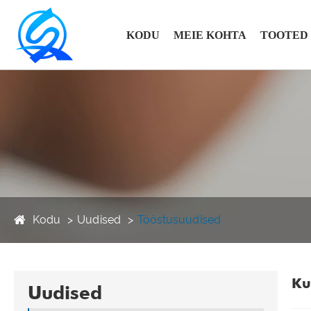
KODU
MEIE KOHTA
TOOTED
Kodu
Uudised
Tööstusuudised
Ku
Uudised