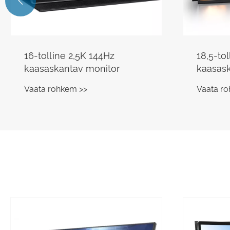

16-tolline 2,5K 144Hz
18,5-to
kaasaskantav monitor
kaasas
Vaata rohkem >>
Vaata r