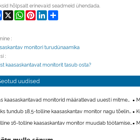
ksid hõlpsalt erinevaid seadmeid ühendada.
Facebook
X
WhatsApp
Pinterest
LinkedIn
Share
mine :
saskantav monitori turudünaamika
i :
list kaasaskantavat monitorit tasub osta?
Seotud uudised
s kaasaskantavad monitorid määratlevad uuesti mitme
M
dme tootlikkuse ja meelelahutuse?
iga
ks tundub 18,5-tolline kaasaskantav monitor nagu tõeline
K
e ​​ekraan?
sea
lline 16-tolline kaasaskantav monitor muudab töötamise
M
kjal mugavaks?
hüb
Jäta mulle sõnum