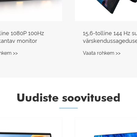
lline 1080P 100Hz
15,6-tolline 144 Hz s
kantav monitor
värskendussagedus
kaasaskantav monito
ohkem >>
Vaata rohkem >>
Uudiste soovitused