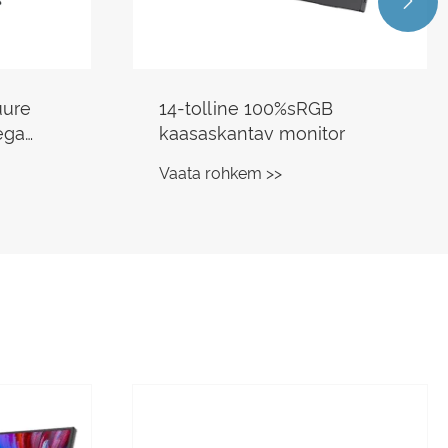

uure
14-tolline 100%sRGB
ega
kaasaskantav monitor
r
Vaata rohkem >>