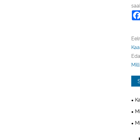
saa
Eel
Kaa
Edas
Mil
Ka
sea
Mi
tein
Mi
kõi