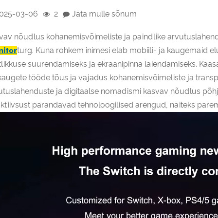
025-03-06
2
Jäta mulle sõnum
vav nõudlus kohanemisvõimeliste ja paindlike arvutuslahendu
itor
turg. Kuna rohkem inimesi elab mobiili- ja kaugemaid e
tlikkuse suurendamiseks ja ekraanipinna laiendamiseks. Kaas
kaugete tööde tõus ja vajadus kohanemisvõimeliste ja transp
utuslahenduste ja digitaalse nomadismi kasvav nõudlus põhj
aktiivsust parandavad tehnoloogilised arengud, näiteks par