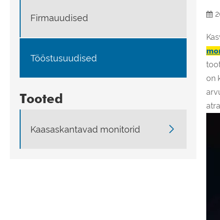
2
Firmauudised
Kas
mon
Tööstusuudised
too
on 
arv
Tooted
atr

Kaasaskantavad monitorid