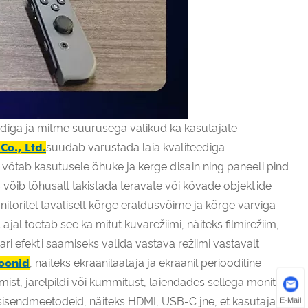
diga ja mitme suurusega valikud ka kasutajate
Co., Ltd.
suudab varustada laia kvaliteediga
t võtab kasutusele õhuke ja kerge disain ning paneeli pind
 võib tõhusalt takistada teravate või kõvade objektide
itoritel tavaliselt kõrge eraldusvõime ja kõrge värviga
 ajal toetab see ka mitut kuvarežiimi, näiteks filmirežiim,
 efekti saamiseks valida vastava režiimi vastavalt
ioonid
, näiteks ekraaniläätaja ja ekraanil perioodiline
ist, järelpildi või kummitust, laiendades sellega monitori
i sisendmeetodeid, näiteks HDMI, USB-C jne, et kasutajad
E-Mail