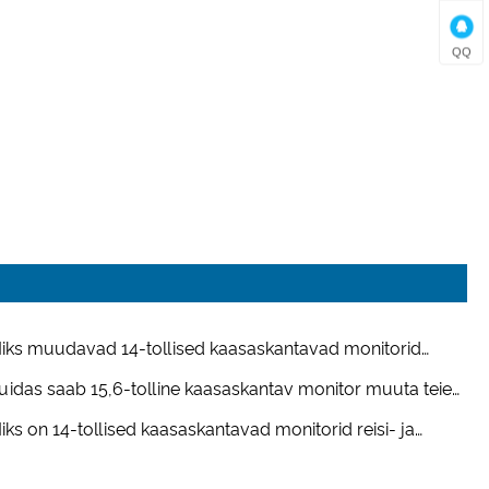
QQ
iks muudavad 14-tollised kaasaskantavad monitorid
päevase töö nii palju lihtsamaks?
uidas saab 15,6-tolline kaasaskantav monitor muuta teie
distuse tõeliselt mobiilseks?
iks on 14-tollised kaasaskantavad monitorid reisi- ja
riidtöö jaoks parim koht?