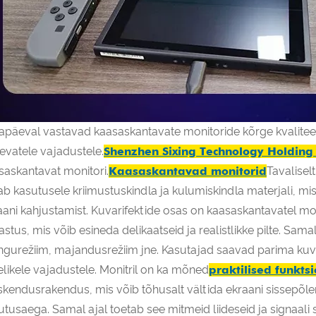
apäeval vastavad kaasaskantavate monitoride kõrge kvalitee
nevatele vajadustele.
Shenzhen Sixing Technology Holding 
saskantavat monitori.
Kaasaskantavad monitorid
Tavalisel
ab kasutusele kriimustuskindla ja kulumiskindla materjali, mis
aani kahjustamist. Kuvarifektide osas on kaasaskantavatel mon
astus, mis võib esineda delikaatseid ja realistlikke pilte. Samal
gurežiim, majandusrežiim jne. Kasutajad saavad parima kuvari
elikele vajadustele. Monitril on ka mõned
praktilised funkts
skendusrakendus, mis võib tõhusalt vältida ekraani sissepõlem
utusaega. Samal ajal toetab see mitmeid liideseid ja signaal