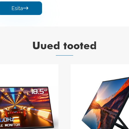
Esita

Uued tooted