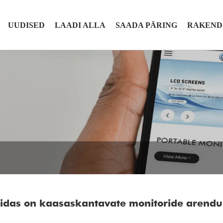
UUDISED
LAADI ALLA
SAADA PÄRING
RAKEND
idas on kaasaskantavate monitoride arendu