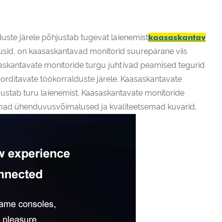
ste järele põhjustab tugevat laienemist
kaasaskantav
lusid, on kaasaskantavad monitorid suurepärane viis
askantavate monitoride turgu juhtivad peamised tegurid
orditavate töökorralduste järele. Kaasaskantavate
ustab turu laienemist. Kaasaskantavate monitoride
emad ühenduvusvõimalused ja kvaliteetsemad kuvarid.