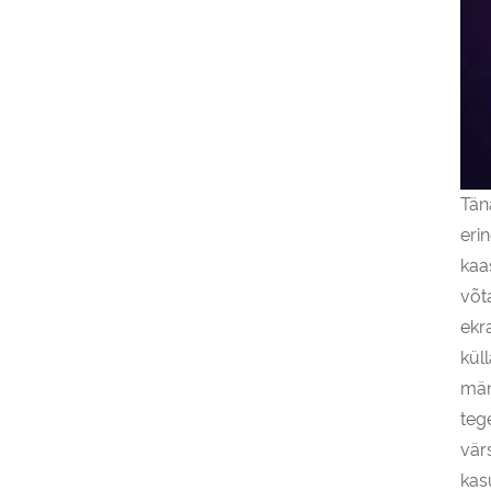
Tän
eri
kaa
võt
ekr
küll
män
teg
vär
kas